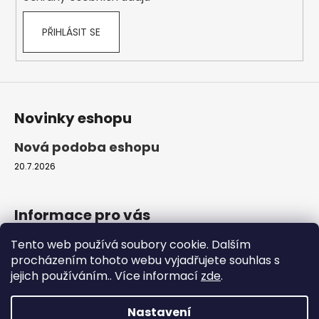
PŘIHLÁSIT SE
Novinky eshopu
Nová podoba eshopu
20.7.2026
Informace pro vás
Tento web používá soubory cookie. Dalším
Obchodní podmínky
procházením tohoto webu vyjadřujete souhlas s
Podmínky ochrany osobních údajů
jejich používáním.. Více informací
zde
.
Moje objednávka
Nastavení