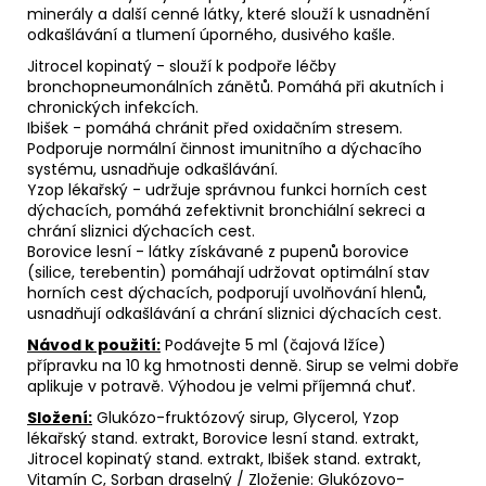
minerály a další cenné látky, které slouží k usnadnění
odkašlávání a tlumení úporného, dusivého kašle.
Jitrocel kopinatý - slouží k podpoře léčby
bronchopneumonálních zánětů. Pomáhá při akutních i
chronických infekcích.
Ibišek - pomáhá chránit před oxidačním stresem.
Podporuje normální činnost imunitního a dýchacího
systému, usnadňuje odkašlávání.
Yzop lékařský - udržuje správnou funkci horních cest
dýchacích, pomáhá zefektivnit bronchiální sekreci a
chrání sliznici dýchacích cest.
Borovice lesní - látky získávané z pupenů borovice
(silice, terebentin) pomáhají udržovat optimální stav
horních cest dýchacích, podporují uvolňování hlenů,
usnadňují odkašlávání a chrání sliznici dýchacích cest.
Návod k použití:
Podávejte 5 ml (čajová lžíce)
přípravku na 10 kg hmotnosti denně. Sirup se velmi dobře
aplikuje v potravě. Výhodou je velmi příjemná chuť.
Složení:
Glukózo-fruktózový sirup, Glycerol, Yzop
lékařský stand. extrakt, Borovice lesní stand. extrakt,
Jitrocel kopinatý stand. extrakt, Ibišek stand. extrakt,
Vitamín C, Sorban draselný / Zloženie: Glukózovo-