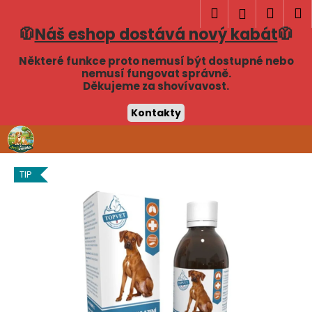
K
Hledat
Náku
M
Přihlášen
o
🧥
Náš eshop dostává nový kabát
🧥
Zpět
Zpět
košík
š
í
Některé funkce proto nemusí být dostupné nebo
C
nemusí fungovat správně.
k
Děkujeme za shovívavost.
o
p
Kontakty
o
Přejít
t
na
obsah
ř
TIP
e
b
u
j
e
t
e
n