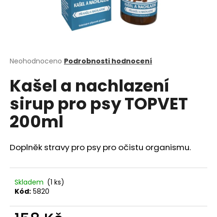
a
j
í
t
?
Průměrné
Neohodnoceno
Podrobnosti hodnocení
hodnocení
Kašel a nachlazení
produktu
je
sirup pro psy TOPVET
0,0
z
HLEDAT
200ml
5
hvězdiček.
Doplněk stravy pro psy pro očistu organismu.
D
o
p
Skladem
(1 ks)
o
Kód:
5820
r
u