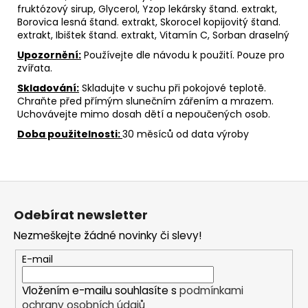
fruktózový sirup, Glycerol, Yzop lekársky štand. extrakt,
Borovica lesná štand. extrakt, Skorocel kopijovitý štand.
extrakt, Ibištek štand. extrakt, Vitamín C, Sorban draselný
Upozornění:
Používejte dle návodu k použití. Pouze pro
zvířata.
Skladování:
Skladujte v suchu při pokojové teplotě.
Chraňte před přímým slunečním zářením a mrazem.
Uchovávejte mimo dosah dětí a nepoučených osob.
Doba použitelnosti:
30 měsíců od data výroby
Z
á
Odebírat newsletter
p
Nezmeškejte žádné novinky či slevy!
a
t
E-mail
í
Vložením e-mailu souhlasíte s
podmínkami
ochrany osobních údajů