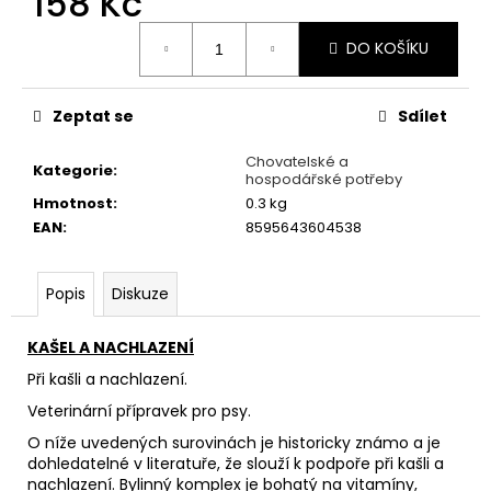
158 Kč
č
u
Měrná
j
DO KOŠÍKU
cena:
e
m
Zeptat se
Sdílet
e
Chovatelské a
Kategorie
:
hospodářské potřeby
BOW
Hmotnost
:
0.3 kg
WOW-
NATURÁLNÍ
EAN
:
8595643604538
MASOVÁ
KOST
IMMUNITY
Popis
Diskuze
1KS
15
Kč
KAŠEL A NACHLAZENÍ
Při kašli a nachlazení.
Veterinární přípravek pro psy.
O níže uvedených surovinách je historicky známo a je
dohledatelné v literatuře, že slouží k podpoře při kašli a
nachlazení. Bylinný komplex je bohatý na vitamíny,