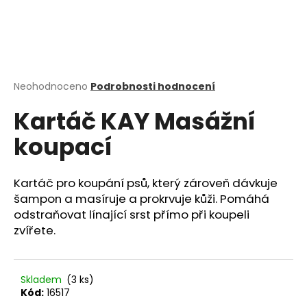
a
j
í
t
?
Průměrné
Neohodnoceno
Podrobnosti hodnocení
hodnocení
Kartáč KAY Masážní
produktu
je
koupací
0,0
z
HLEDAT
5
hvězdiček.
Kartáč pro koupání psů, který zároveň dávkuje
šampon a masíruje a prokrvuje kůži. Pomáhá
odstraňovat línající srst přímo při koupeli
D
zvířete.
o
p
o
r
Skladem
(3 ks)
u
Kód:
16517