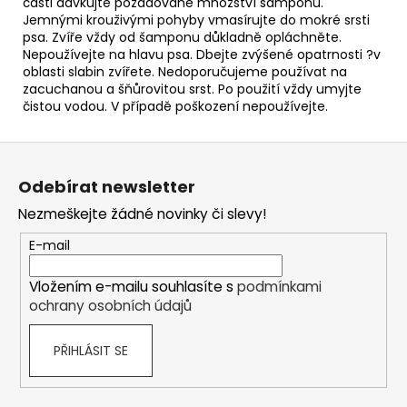
části dávkujte požadované množství šamponu.
Jemnými krouživými pohyby vmasírujte do mokré srsti
psa. Zvíře vždy od šamponu důkladně opláchněte.
Nepoužívejte na hlavu psa. Dbejte zvýšené opatrnosti ?v
oblasti slabin zvířete. Nedoporučujeme používat na
zacuchanou a šňůrovitou srst. Po použití vždy umyjte
čistou vodou. V případě poškození nepoužívejte.
Z
á
Odebírat newsletter
p
Nezmeškejte žádné novinky či slevy!
a
t
E-mail
í
Vložením e-mailu souhlasíte s
podmínkami
ochrany osobních údajů
PŘIHLÁSIT SE