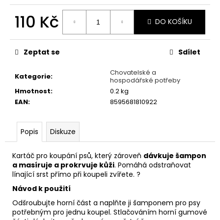
č
u
110 Kč
j
DO KOŠÍKU
e
Měrná
m
cena:
Zeptat se
Sdílet
e
Chovatelské a
Kategorie
:
hospodářské potřeby
ALTERVET
Hmotnost
:
0.2 kg
HARMONY
AKUT
EAN
:
8595681810922
60
CPS.
495
Popis
Diskuze
Kč
Kartáč pro koupání psů, který zároveň
dávkuje šampon
a masíruje a prokrvuje kůži
. Pomáhá odstraňovat
línající srst přímo při koupeli zvířete. ?
Návod k použití
Odšroubujte horní část a naplňte ji šamponem pro psy
potřebným pro jednu koupel. Stlačováním horní gumové