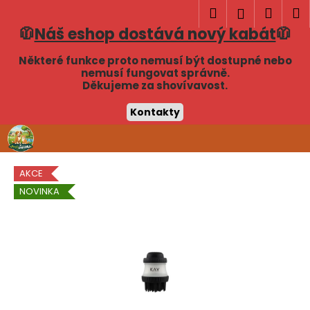
K
Hledat
Náku
M
Přihlášen
o
🧥
Náš eshop dostává nový kabát
🧥
Zpět
Zpět
košík
š
í
Některé funkce proto nemusí být dostupné nebo
C
nemusí fungovat správně.
k
Děkujeme za shovívavost.
o
p
Kontakty
o
Přejít
t
na
obsah
ř
AKCE
e
NOVINKA
b
u
j
e
t
e
n