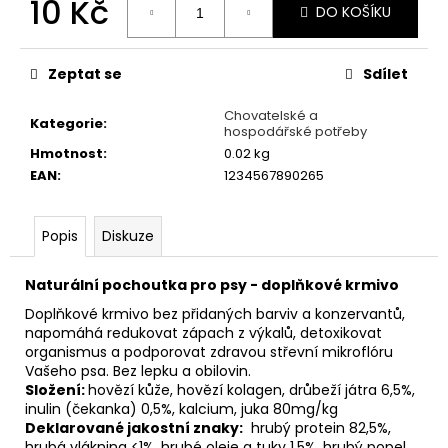
č
10 Kč
DO KOŠÍKU
u
Měrná
j
cena:
e
Zeptat se
Sdílet
m
e
Chovatelské a
Kategorie
:
hospodářské potřeby
Hmotnost
:
0.02 kg
GLANDEX
EAN
:
1234567890265
POWDER
580
Kč
Popis
Diskuze
Naturální pochoutka pro psy - doplňkové krmivo
Doplňkové krmivo bez přidaných barviv a konzervantů,
napomáhá redukovat zápach z výkalů, detoxikovat
organismus a podporovat zdravou střevní mikroflóru
Vašeho psa. Bez lepku a obilovin.
Složení:
hovězí kůže, hovězí kolagen, drůbeží játra 6,5%,
inulin (čekanka) 0,5%, kalcium, juka 80mg/kg
Deklarované jakostní znaky:
hrubý protein 82,5%,
hrubá vláknina <1%, hrubé oleje a tuky 1,5%, hrubý popel