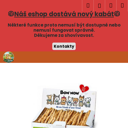
K
Hledat
Náku
M
Přihlášen
o
🧥
Náš eshop dostává nový kabát
🧥
Zpět
Zpět
košík
š
í
Některé funkce proto nemusí být dostupné nebo
C
nemusí fungovat správně.
k
Děkujeme za shovívavost.
o
p
Kontakty
o
Přejít
t
na
obsah
ř
e
b
u
j
e
t
e
n