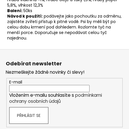
5,8%, vlhkost 12,3%
Balení:
50ks
Návod k použití:
podávejte jako pochoutku za odměnu,
zajistěte zvířeti přístup k pitné vodě. Psi by měli být po
celou dobu krmení pod dohledem. Rozlomte tyč na
menší porce. Doporučuje se nepodávat celou tyč
najednou.
Z
á
Odebírat newsletter
p
Nezmeškejte žádné novinky či slevy!
a
t
E-mail
í
Vložením e-mailu souhlasíte s
podmínkami
ochrany osobních údajů
PŘIHLÁSIT SE