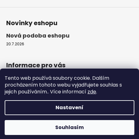
Novinky eshopu
Nová podoba eshopu
20.7.2026
Informace pro vás
Tento web používá soubory cookie. Dalším
Obchodní podmínky
procházením tohoto webu vyjadřujete souhlas s
Podmínky ochrany osobních údajů
jejich používáním.. Více informací
zde
.
Moje objednávka
Nastavení
Vytvořil Shoptet
Copyright 2026
ProfiZvířátka.cz
. Všechna práva
Souhlasím
vyhrazena.