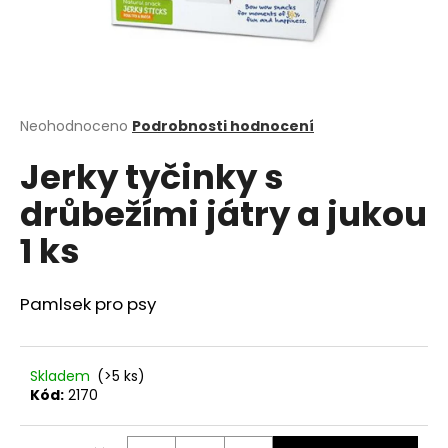
a
j
í
t
?
Průměrné
Neohodnoceno
Podrobnosti hodnocení
hodnocení
Jerky tyčinky s
produktu
je
drůbežími játry a jukou
0,0
z
HLEDAT
1 ks
5
hvězdiček.
Pamlsek pro psy
D
o
p
Skladem
(>5 ks)
o
Kód:
2170
r
u