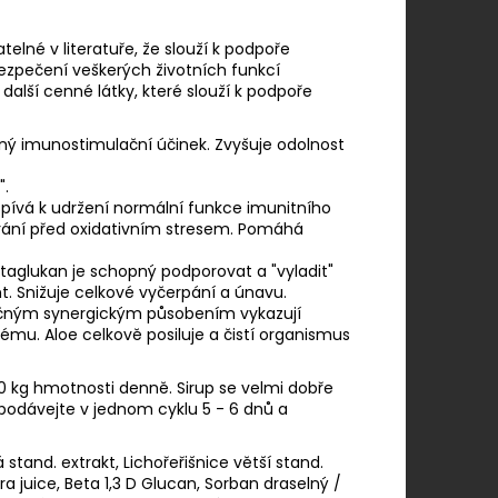
elné v literatuře, že slouží k podpoře
ezpečení veškerých životních funkcí
další cenné látky, které slouží k podpoře
ný imunostimulační účinek. Zvyšuje odolnost
".
ispívá k udržení normální funkce imunitního
ání před oxidativním stresem. Pomáhá
Betaglukan je schopný podporovat a "vyladit"
t. Snižuje celkové vyčerpání a únavu.
olečným synergickým působením vykazují
ému. Aloe celkově posiluje a čistí organismus
10 kg hmotnosti denně. Sirup se velmi dobře
 podávejte v jednom cyklu 5 - 6 dnů a
stand. extrakt, Lichořeřišnice větší stand.
ra juice, Beta 1,3 D Glucan, Sorban draselný /