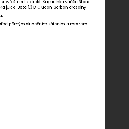
purová štand. extrakt, Kapucínka väčšia štand.
era juice, Beta 1,3 D Glucan, Sorban draselný
a.
te před přímým slunečním zářením a mrazem.