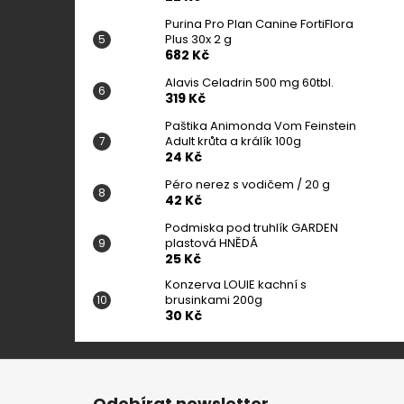
Purina Pro Plan Canine FortiFlora
Plus 30x 2 g
682 Kč
Alavis Celadrin 500 mg 60tbl.
319 Kč
Paštika Animonda Vom Feinstein
Adult krůta a králík 100g
24 Kč
Péro nerez s vodičem / 20 g
42 Kč
Podmiska pod truhlík GARDEN
plastová HNĚDÁ
25 Kč
Konzerva LOUIE kachní s
brusinkami 200g
30 Kč
Z
á
Odebírat newsletter