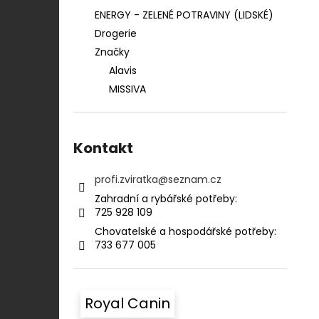
ENERGY - ZELENÉ POTRAVINY (LIDSKÉ)
Drogerie
Značky
Alavis
MISSIVA
Kontakt
profi.zviratka
@
seznam.cz
Zahradní a rybářské potřeby:⠀⠀⠀⠀⠀⠀⠀
725 928 109​​
Chovatelské a hospodářské potřeby:​​⠀
733 677 005
Royal Canin