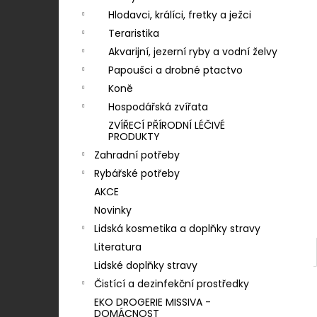
KONZERVA ONTARIO ADULT KUŘECÍ
n
PATE S PŘÍCHUTÍ BORŮVEK 800G
Hlodavci, králíci, fretky a ježci
í
Teraristika
60 Kč
p
Akvarijní, jezerní ryby a vodní želvy
a
Papoušci a drobné ptactvo
n
Koně
e
Hospodářská zvířata
l
ZVÍŘECÍ PŘÍRODNÍ LÉČIVÉ
PRODUKTY
Zahradní potřeby
Rybářské potřeby
AKCE
Novinky
Lidská kosmetika a doplňky stravy
Literatura
Lidské doplňky stravy
Čistící a dezinfekční prostředky
EKO DROGERIE MISSIVA -
DOMÁCNOST