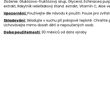
Zloženie: Glukózovo-fruktózový sirup, Glycerol, Echinacea pur
extrakt, Rakytník rešetliakový štand. extrakt, Vitamín C, Aloe v
Upozornění:
Používejte dle návodu k použití. Pouze pro zvířat
Skladování:
Skladujte v suchu při pokojové teplotě. Chraň
Uchovávejte mimo dosah dětí a nepoučených osob.
Doba použitelnosti:
30 měsíců od data výroby