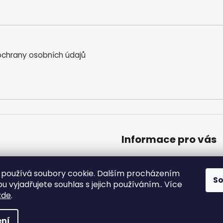
chrany osobních údajů
Informace pro vás
Obchodní podmínky
Podmínky ochrany osobníc
používá soubory cookie. Dalším procházením
S
Moje objednávka
 vyjadřujete souhlas s jejich používáním.. Více
zde
.
a vyhrazena.
ní