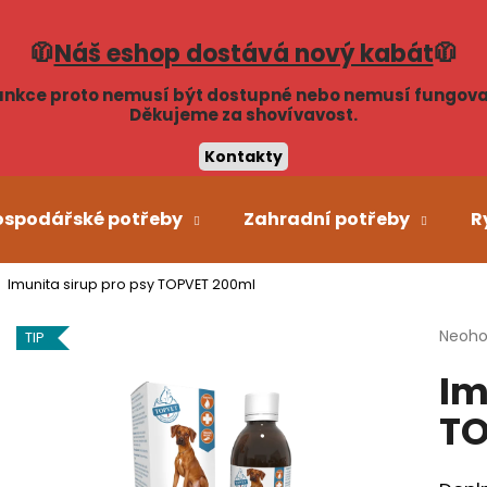
🧥
Náš eshop dostává nový kabát
🧥
unkce proto nemusí být dostupné nebo nemusí fungova
Co potřebujete najít?
Děkujeme za shovívavost.
Kontakty
HLEDAT
ospodářské potřeby
Zahradní potřeby
R
Imunita sirup pro psy TOPVET 200ml
Doporučujeme
Průmě
Neoh
TIP
hodno
Im
produ
je
TO
0,0
z
5
hvězdi