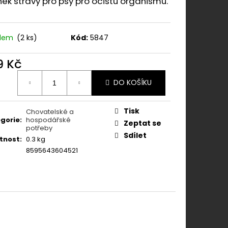
ěk stravy pro psy pro očistu organismu.
ONY AKUT 60 CPS.
adem
(2 ks)
Kód:
5847
9 Kč
ná
DO KOŠÍKU
:
Tisk
Chovatelské a
gorie
:
hospodářské
Zeptat se
potřeby
Sdílet
tnost
:
0.3 kg
8595643604521