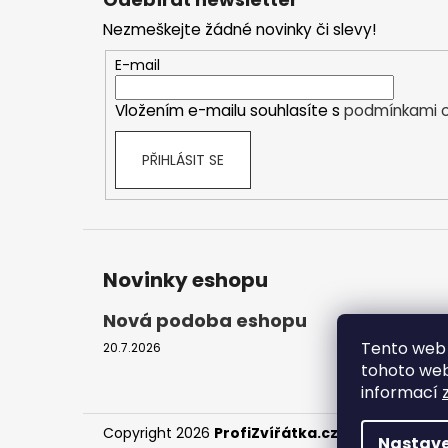
p
Nezmeškejte žádné novinky či slevy!
a
t
E-mail
í
Vložením e-mailu souhlasíte s
podmínkami o
PŘIHLÁSIT SE
Novinky eshopu
Nová podoba eshopu
Tento web 
20.7.2026
tohoto webu
informací
Copyright 2026
ProfiZvířátka.cz
. Všechna práv
Nastave