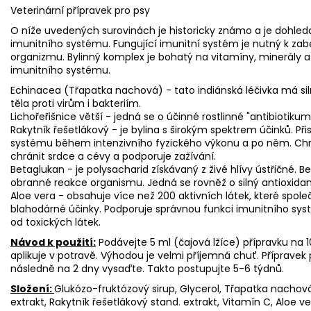
Veterinární přípravek pro psy
O níže uvedených surovinách je historicky známo a je dohledat
imunitního systému. Fungující imunitní systém je nutný k zab
organizmu. Bylinný komplex je bohatý na vitamíny, minerály a 
imunitního systému.
Echinacea (Třapatka nachová) - tato indiánská léčivka má sil
těla proti virům i bakteriím.
Lichořeřišnice větší - jedná se o účinné rostlinné "antibiotikum
Rakytník řešetlákový - je bylina s širokým spektrem účinků. Př
systému během intenzivního fyzického výkonu a po něm. Chr
chránit srdce a cévy a podporuje zažívání.
Betaglukan - je polysacharid získávaný z živé hlívy ústřičné. 
obranné reakce organismu. Jedná se rovněž o silný antioxidan
Aloe vera - obsahuje více než 200 aktivních látek, které sp
blahodárné účinky. Podporuje správnou funkci imunitního syst
od toxických látek.
Návod k použití:
Podávejte 5 ml (čajová lžíce) přípravku na 
aplikuje v potravě. Výhodou je velmi příjemná chuť. Přípravek
následně na 2 dny vysaďte. Takto postupujte 5-6 týdnů.
Složení:
Glukózo-fruktózový sirup, Glycerol, Třapatka nachová 
extrakt, Rakytník řešetlákový stand. extrakt, Vitamín C, Aloe ve