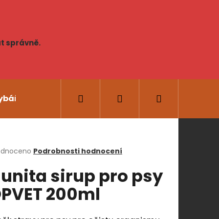
t správně.
Hledat
Přihlášení
Nákupní
ybářské potřeby
AKCE
Novinky
Lidská
košík
rné
odnoceno
Podrobnosti hodnocení
cení
unita sirup pro psy
ktu
PVET 200ml
Následující
ček.