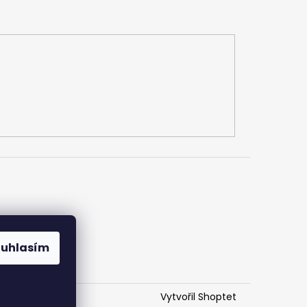
h údajů
ouhlasím
Vytvořil Shoptet