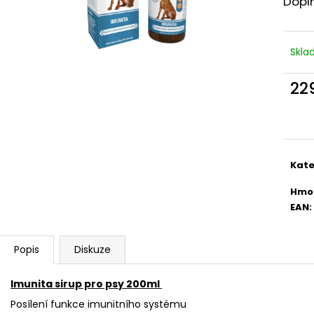
Dopln
ONTARIO CAT ADULT KONZERVA BEEF
ALTERVET HARM
WITH SALMON AND SPIRULINA 400 G
495 Kč
39 Kč
Skl
22
Měr
cena
Kate
Hmo
EAN
:
Popis
Diskuze
Imunita sirup pro psy 200ml
Posílení funkce imunitního systému