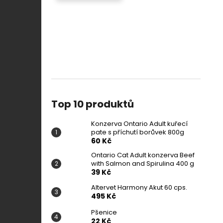
Top 10 produktů
Konzerva Ontario Adult kuřecí
pate s příchutí borůvek 800g
60 Kč
Ontario Cat Adult konzerva Beef
with Salmon and Spirulina 400 g
39 Kč
Altervet Harmony Akut 60 cps.
495 Kč
Pšenice
22 Kč