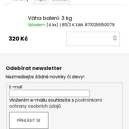
Váha balení: 3 kg
Skladem
(4 ks)
| 811/2 K
EAN:
8710255150079
DO
320 Kč
KOŠ
Z
á
Odebírat newsletter
p
Nezmeškejte žádné novinky či slevy!
a
t
E-mail
í
Vložením e-mailu souhlasíte s
podmínkami
ochrany osobních údajů
PŘIHLÁSIT SE