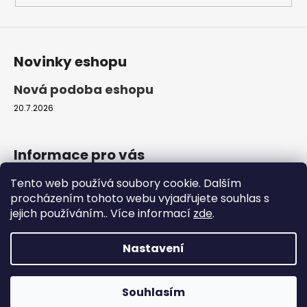
Novinky eshopu
Nová podoba eshopu
20.7.2026
Informace pro vás
Tento web používá soubory cookie. Dalším
Obchodní podmínky
procházením tohoto webu vyjadřujete souhlas s
Podmínky ochrany osobních údajů
jejich používáním.. Více informací
zde
.
Moje objednávka
Nastavení
Vytvořil Shoptet
Copyright 2026
ProfiZvířátka.cz
. Všechna práva
Souhlasím
vyhrazena.