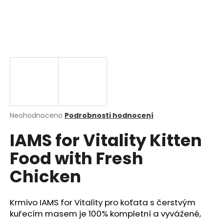
a
j
í
t
?
HLEDAT
Průměrné
Neohodnoceno
Podrobnosti hodnocení
hodnocení
IAMS for Vitality Kitten
produktu
je
Food with Fresh
0,0
D
z
o
Chicken
5
p
hvězdiček.
o
r
Krmivo IAMS for Vitality pro koťata s čerstvým
u
kuřecím masem je 100% kompletní a vyvážené,