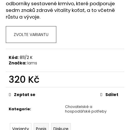
č
odborníky sestavené krmivo, které podporuje
u
sedm znaků zdravé vitality koťat, a to včetně
j
růstu a vývoje.
e
m
e
ZVOLTE VARIANTU
KONZERVA
ONTARIO
Kód:
811/2 K
ADULT
Značka:
Iams
MONOPROTEIN
KRŮTÍ
PATE
320 Kč
S
BATÁTY
Měrná
400G
cena:
Zeptat se
Sdílet
46
Kč
Chovatelské a
Kategorie
:
hospodářské potřeby
Varianty
Popis
Diskuze