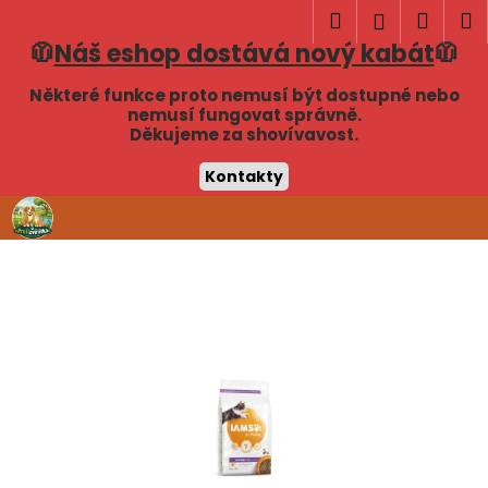
K
Hledat
Náku
M
Přihlášen
o
🧥
Náš eshop dostává nový kabát
🧥
Zpět
Zpět
košík
š
í
Některé funkce proto nemusí být dostupné nebo
C
nemusí fungovat správně.
k
Děkujeme za shovívavost.
o
p
Kontakty
o
Přejít
t
na
obsah
ř
e
b
u
j
e
t
e
n