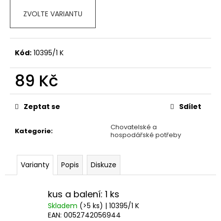
č
u
ZVOLTE VARIANTU
j
e
m
Kód:
10395/1 K
e
89 Kč
ALAVIS
CELADRIN
Měrná
500
cena:
Zeptat se
Sdílet
MG
60TBL.
Chovatelské a
319
Kategorie
:
hospodářské potřeby
Kč
Varianty
Popis
Diskuze
kus a balení: 1 ks
Skladem
(>5 ks)
| 10395/1 K
EAN:
0052742056944