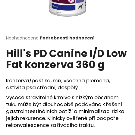
a
j
í
t
?
Průměrné
Neohodnoceno
Podrobnosti hodnocení
hodnocení
Hill's PD Canine I/D Low
produktu
je
Fat konzerva 360 g
0,0
z
HLEDAT
5
hvězdiček.
Konzerva/paštika, mix, všechna plemena,
aktivita psa střední, dospělý
D
Vysoce stravitelné krmivo s nízkým obsahem
o
tuku může být dlouhodobě podáváno k řešení
p
gastrointestinálních potíží a minimalizaci rizika
o
jejich rekurence. Klinicky ověřené při podpoře
r
rekonvalescence zažívacího traktu.
u