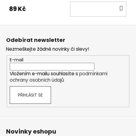
DO
89 Kč
KOŠ
Z
á
Odebírat newsletter
p
Nezmeškejte žádné novinky či slevy!
a
t
E-mail
í
Vložením e-mailu souhlasíte s
podmínkami
ochrany osobních údajů
PŘIHLÁSIT SE
Novinky eshopu