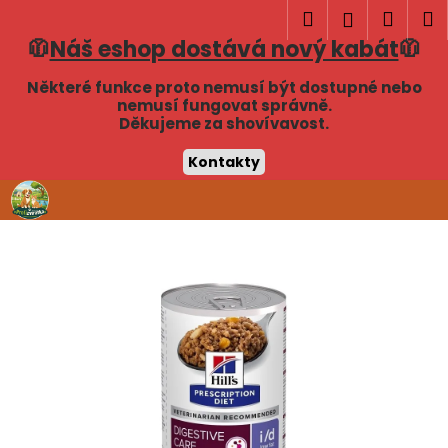
K
Hledat
Náku
M
Přihlášen
o
🧥
Náš eshop dostává nový kabát
🧥
Zpět
Zpět
košík
š
í
Některé funkce proto nemusí být dostupné nebo
C
nemusí fungovat správně.
k
Děkujeme za shovívavost.
o
p
Kontakty
o
Přejít
t
na
obsah
ř
e
b
u
j
e
t
e
n