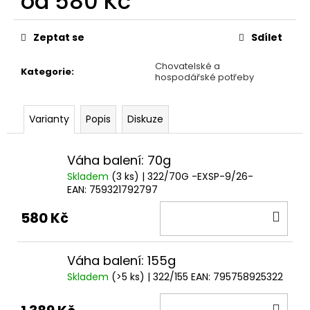
od
580 Kč
č
u
Měrná
j
cena:
Zeptat se
Sdílet
e
m
Chovatelské a
Kategorie
:
e
hospodářské potřeby
PAŠTIKA
Varianty
Popis
Diskuze
ANIMONDA
VOM
FEINSTEIN
Váha balení: 70g
ADULT
Skladem
(3 ks)
| 322/70G -EXSP-9/26-
KRŮTA
A
EAN:
759321792797
KRÁLÍK
DO
100G
580 Kč
24
KOŠ
Kč
Váha balení: 155g
Skladem
(>5 ks)
| 322/155
EAN:
795758925322
DO