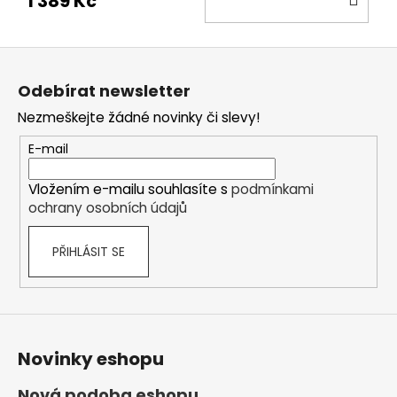
1 389 Kč
KOŠ
Z
á
Odebírat newsletter
p
Nezmeškejte žádné novinky či slevy!
a
t
E-mail
í
Vložením e-mailu souhlasíte s
podmínkami
ochrany osobních údajů
PŘIHLÁSIT SE
Novinky eshopu
Nová podoba eshopu