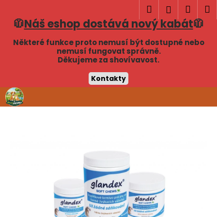
K
Hledat
Náku
M
Přihlášen
o
🧥
Náš eshop dostává nový kabát
🧥
Zpět
Zpět
košík
š
í
Některé funkce proto nemusí být dostupné nebo
C
nemusí fungovat správně.
k
Děkujeme za shovívavost.
o
p
Kontakty
o
Přejít
t
na
obsah
ř
e
b
u
j
e
t
e
n