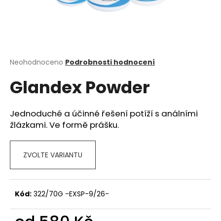
a
j
í
t
?
Průměrné
Neohodnoceno
Podrobnosti hodnocení
hodnocení
Glandex Powder
produktu
je
0,0
z
Jednoduché a účinné řešení potíží s análními
HLEDAT
5
žlázkami. Ve formě prášku.
hvězdiček.
ZVOLTE VARIANTU
D
o
p
o
Kód:
322/70G -EXSP-9/26-
r
u