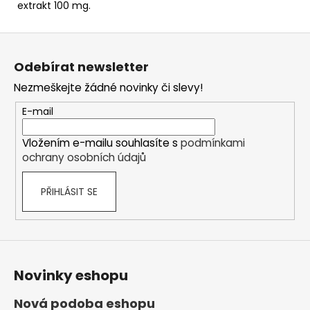
extrakt 100 mg.
Z
á
Odebírat newsletter
p
Nezmeškejte žádné novinky či slevy!
a
t
E-mail
í
Vložením e-mailu souhlasíte s
podmínkami
ochrany osobních údajů
PŘIHLÁSIT SE
Novinky eshopu
Nová podoba eshopu