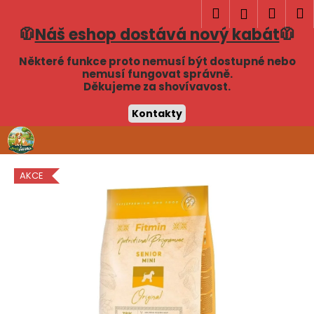
K
Hledat
Náku
M
Přihlášen
o
🧥
Náš eshop dostává nový kabát
🧥
Zpět
Zpět
košík
š
í
Některé funkce proto nemusí být dostupné nebo
C
nemusí fungovat správně.
k
Děkujeme za shovívavost.
o
p
Kontakty
o
Přejít
t
na
obsah
ř
AKCE
e
b
u
j
e
t
e
n