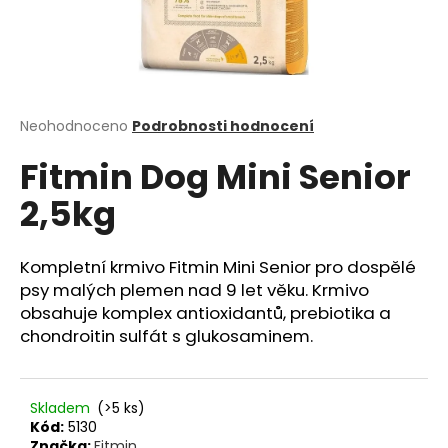
a
j
í
t
?
Průměrné
Neohodnoceno
Podrobnosti hodnocení
hodnocení
Fitmin Dog Mini Senior
produktu
je
2,5kg
0,0
z
HLEDAT
5
hvězdiček.
Kompletní krmivo Fitmin Mini Senior pro dospělé
psy malých plemen nad 9 let věku. Krmivo
obsahuje komplex antioxidantů, prebiotika a
D
chondroitin sulfát s glukosaminem.
o
p
o
r
Skladem
(>5 ks)
u
Kód:
5130
Značka:
Fitmin