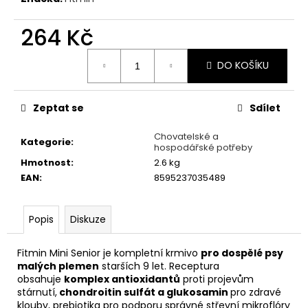
č
u
264 Kč
j
e
Měrná
m
DO KOŠÍKU
cena:
e
Zeptat se
Sdílet
KONZERVA
ONTARIO
Chovatelské a
ADULT
Kategorie
:
hospodářské potřeby
MONOPROTEIN
Hmotnost
:
2.6 kg
KRŮTÍ
PATE
EAN
:
8595237035489
S
BATÁTY
400G
Popis
Diskuze
46
Kč
Fitmin Mini Senior je kompletní krmivo
pro dospělé psy
malých plemen
starších 9 let. Receptura
obsahuje
komplex antioxidantů
proti projevům
stárnutí,
chondroitin sulfát a glukosamin
pro zdravé
klouby, prebiotika pro podporu správné střevní mikroflóry