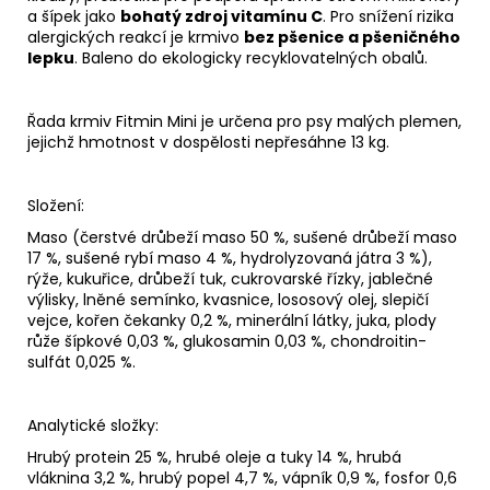
a šípek jako
bohatý zdroj vitamínu C
. Pro snížení rizika
alergických reakcí je krmivo
bez pšenice a pšeničného
lepku
. Baleno do ekologicky recyklovatelných obalů.
Řada krmiv Fitmin Mini je určena pro psy malých plemen,
jejichž hmotnost v dospělosti nepřesáhne 13 kg.
Složení:
Maso (čerstvé drůbeží maso 50 %, sušené drůbeží maso
17 %, sušené rybí maso 4 %, hydrolyzovaná játra 3 %),
rýže, kukuřice, drůbeží tuk, cukrovarské řízky, jablečné
výlisky, lněné semínko, kvasnice, lososový olej, slepičí
vejce, kořen čekanky 0,2 %, minerální látky, juka, plody
růže šípkové 0,03 %, glukosamin 0,03 %, chondroitin-
sulfát 0,025 %.
Analytické složky:
Hrubý protein 25 %, hrubé oleje a tuky 14 %, hrubá
vláknina 3,2 %, hrubý popel 4,7 %, vápník 0,9 %, fosfor 0,6