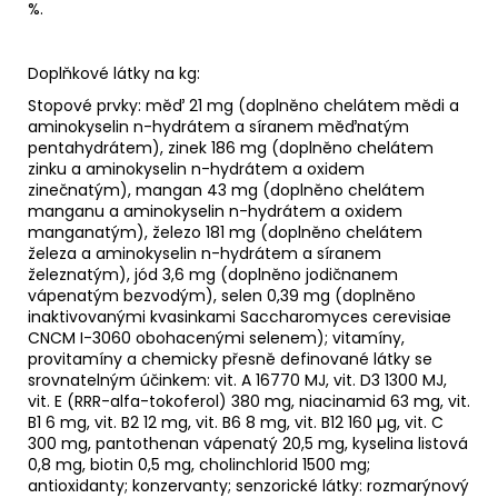
%.
Doplňkové látky na kg:
Stopové prvky: měď 21 mg (doplněno chelátem mědi a
aminokyselin n-hydrátem a síranem měďnatým
pentahydrátem), zinek 186 mg (doplněno chelátem
zinku a aminokyselin n-hydrátem a oxidem
zinečnatým), mangan 43 mg (doplněno chelátem
manganu a aminokyselin n-hydrátem a oxidem
manganatým), železo 181 mg (doplněno chelátem
železa a aminokyselin n-hydrátem a síranem
železnatým), jód 3,6 mg (doplněno jodičnanem
vápenatým bezvodým), selen 0,39 mg (doplněno
inaktivovanými kvasinkami Saccharomyces cerevisiae
CNCM I-3060 obohacenými selenem); vitamíny,
provitamíny a chemicky přesně definované látky se
srovnatelným účinkem: vit. A 16770 MJ, vit. D3 1300 MJ,
vit. E (RRR-alfa-tokoferol) 380 mg, niacinamid 63 mg, vit.
B1 6 mg, vit. B2 12 mg, vit. B6 8 mg, vit. B12 160 µg, vit. C
300 mg, pantothenan vápenatý 20,5 mg, kyselina listová
0,8 mg, biotin 0,5 mg, cholinchlorid 1500 mg;
antioxidanty; konzervanty; senzorické látky: rozmarýnový