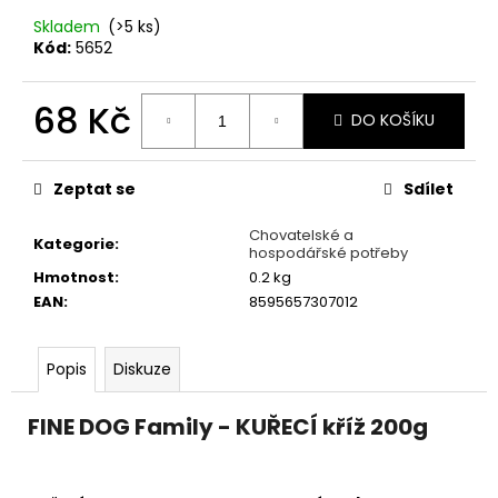
č
u
Skladem
(>5 ks)
Kód:
5652
j
e
m
68 Kč
DO KOŠÍKU
e
Měrná
cena:
Zeptat se
Sdílet
PAŠTIKA
ANIMONDA
VOM
Chovatelské a
Kategorie
:
FEINSTEIN
hospodářské potřeby
ADULT
Hmotnost
:
0.2 kg
KRŮTA
EAN
:
8595657307012
A
KRÁLÍK
100G
Popis
Diskuze
24
Kč
FINE DOG Family - KUŘECÍ kříž 200g