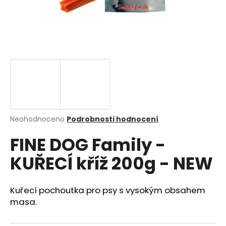
a
j
í
t
?
HLEDAT
Průměrné
Neohodnoceno
Podrobnosti hodnocení
hodnocení
FINE DOG Family -
produktu
je
KUŘECÍ kříž 200g - NEW
0,0
D
z
o
5
p
hvězdiček.
Kuřecí pochoutka pro psy s vysokým obsahem
o
masa.
r
u