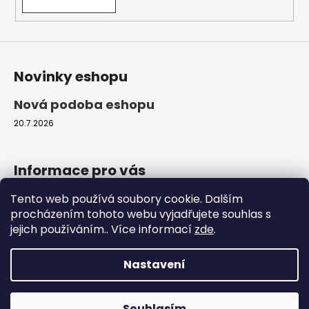
Novinky eshopu
Nová podoba eshopu
20.7.2026
Informace pro vás
Tento web používá soubory cookie. Dalším
Obchodní podmínky
procházením tohoto webu vyjadřujete souhlas s
Podmínky ochrany osobních údajů
jejich používáním.. Více informací
zde
.
Moje objednávka
Nastavení
Vytvořil Shoptet
Copyright 2026
ProfiZvířátka.cz
. Všechna práva
Souhlasím