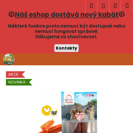
K
Hledat
Náku
M
Přihlášen
o
🧥
Náš eshop dostává nový kabát
🧥
Zpět
Zpět
košík
š
í
Některé funkce proto nemusí být dostupné nebo
C
nemusí fungovat správně.
k
Děkujeme za shovívavost.
o
p
Kontakty
o
Přejít
t
na
obsah
ř
AKCE
e
NOVINKA
b
u
j
e
t
e
n