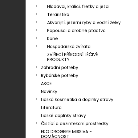
LOJSEMENNÁ KOULE - 90 G
n
Hlodavci, králíci, fretky a ježci
7 Kč
í
Teraristika
p
Akvarijní, jezerní ryby a vodní želvy
a
Papoušci a drobné ptactvo
n
Koně
e
Hospodářská zvířata
l
ZVÍŘECÍ PŘÍRODNÍ LÉČIVÉ
PRODUKTY
Zahradní potřeby
Rybářské potřeby
AKCE
Novinky
Lidská kosmetika a doplňky stravy
Literatura
Lidské doplňky stravy
Čistící a dezinfekční prostředky
EKO DROGERIE MISSIVA -
DOMÁCNOST