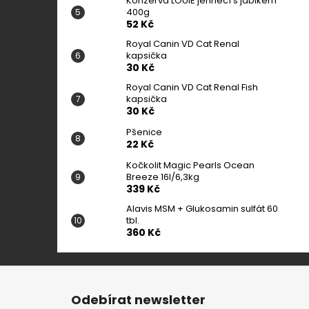
Konzerva LOUIE jehněčí s jablkem
400g
52 Kč
Royal Canin VD Cat Renal
kapsička
30 Kč
Royal Canin VD Cat Renal Fish
kapsička
30 Kč
Pšenice
22 Kč
Kočkolit Magic Pearls Ocean
Breeze 16l/6,3kg
339 Kč
Alavis MSM + Glukosamin sulfát 60
tbl.
360 Kč
Z
á
Odebírat newsletter