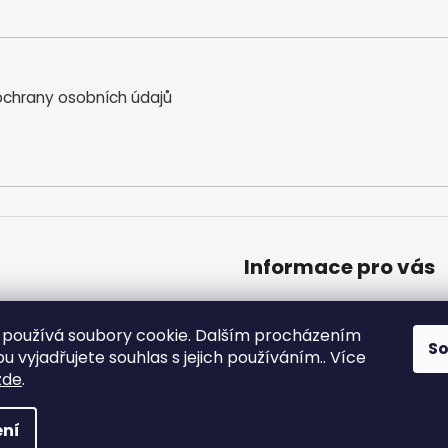
chrany osobních údajů
Informace pro vás
Obchodní podmínky
Podmínky ochrany osobníc
používá soubory cookie. Dalším procházením
S
Moje objednávka
 vyjadřujete souhlas s jejich používáním.. Více
zde
.
a vyhrazena.
ní