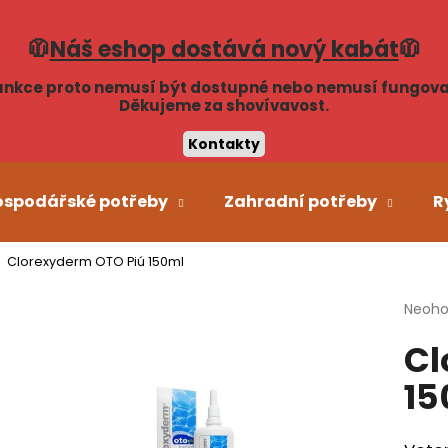
🧥
Náš eshop dostává nový kabát
🧥
unkce proto nemusí být dostupné nebo nemusí fungova
Co potřebujete najít?
Děkujeme za shovívavost.
Kontakty
HLEDAT
ospodářské potřeby
Zahradní potřeby
R
Clorexyderm OTO Piú 150ml
Doporučujeme
Průmě
Neoh
hodno
Cl
produ
je
15
0,0
z
5
hvězdi