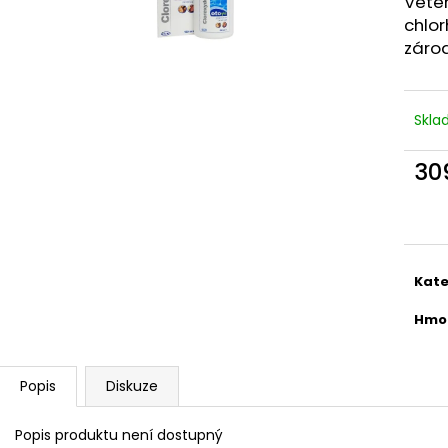
Veter
KAPSIČKA KATTOVIT URINARY KUŘE 85G
ALAVIS CELADRI
chlo
23 Kč
319 Kč
zárod
Skl
30
Měr
cena
Kate
Hmo
Popis
Diskuze
Popis produktu není dostupný