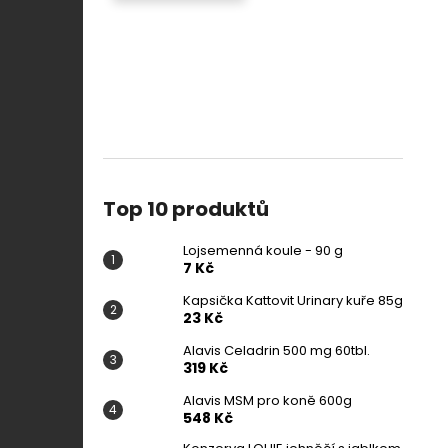
Top 10 produktů
Lojsemenná koule - 90 g
7 Kč
Kapsička Kattovit Urinary kuře 85g
23 Kč
Alavis Celadrin 500 mg 60tbl.
319 Kč
Alavis MSM pro koně 600g
548 Kč