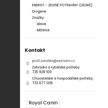
ENERGY - ZELENÉ POTRAVINY (LIDSKÉ)
Drogerie
Značky
Alavis
MISSIVA
Kontakt
profi.zviratka
@
seznam.cz
Zahradní a rybářské potřeby:⠀⠀⠀⠀⠀⠀⠀
725 928 109​​
Chovatelské a hospodářské potřeby:​​⠀
733 677 005
Royal Canin