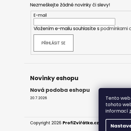
p
Nezmeškejte žádné novinky či slevy!
a
t
E-mail
í
Vložením e-mailu souhlasíte s
podmínkami o
PŘIHLÁSIT SE
Novinky eshopu
Nová podoba eshopu
Tento web 
20.7.2026
tohoto webu
informací
Copyright 2026
ProfiZvířátka.cz
. Všechna práv
Nastave