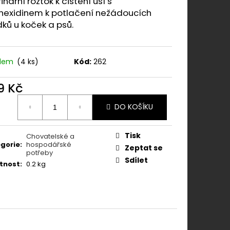
inární roztok k čištění uší s
N 500 MG 60TBL.
rhexidinem k potlačení nežádoucích
ků u koček a psů.
adem
(4 ks)
Kód:
262
9 Kč
ná
DO KOŠÍKU
:
Tisk
Chovatelské a
gorie
:
hospodářské
Zeptat se
potřeby
Sdílet
tnost
:
0.2 kg