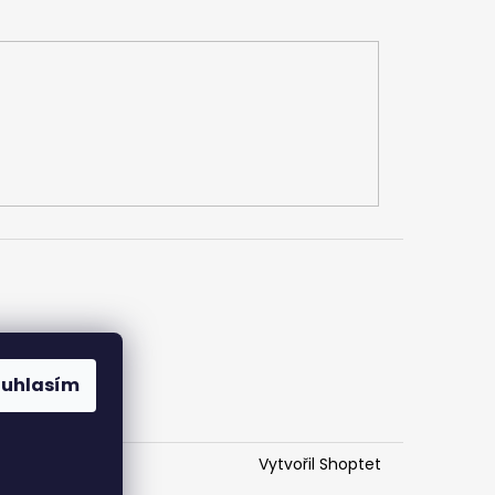
h údajů
ouhlasím
Vytvořil Shoptet