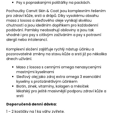
Psy s popraskanými polštářky na packách
.
Pochoutky Canvit Skin & Coat jsou komplexním řešením
pro zdraví kůže, srsti a drápů
. Díky vysokému obsahu
masa z lososa a sleďového oleje vynikají skvělou
chutností a jsou ideálním doplňkem pro každodenní
podávání. Pamlsky neobsahují obiloviny a jsou tak
vhodné i pro psy s citlivým zažíváním a psy s potravní
alergií nebo intolerancí.
Komplexní složení zajišťuje rychlý nástup účinku a
pozorovatelné změny na stavu kůže a srsti již po několika
dnech užívání.
Maso z lososa
s cennými omega nenasycenými
mastnými kyselinami
Sleďový olej
jako zdroj extra omega 3 esenciální
kyseliny s protizánětlivým účinkem
Biotin, zinek, vitamíny, kolagen a měsíček
lékařský
pro ještě masivnější podporu zdraví kůže a
srsti
Doporučená denní dávka:
1 – 2 kostičky na 1 kg váhy zvířete.