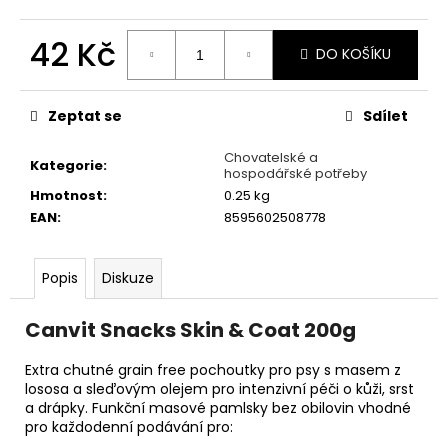
č
u
42 Kč
j
DO KOŠÍKU
e
Měrná
m
cena:
e
Zeptat se
Sdílet
Chovatelské a
Kategorie
:
PAŠTIKA
hospodářské potřeby
ANIMONDA
Hmotnost
:
0.25 kg
VOM
EAN
:
8595602508778
FEINSTEIN
ADULT
KRŮTA
A
Popis
Diskuze
KRÁLÍK
100G
Canvit Snacks Skin & Coat 200g
24
Kč
Extra chutné grain free pochoutky pro psy s masem z
lososa a sleďovým olejem pro intenzivní péči o kůži, srst
a drápky. Funkční masové pamlsky bez obilovin vhodné
pro každodenní podávání pro: