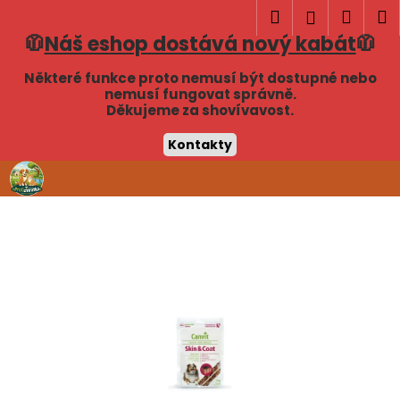
K
Hledat
Náku
M
Přihlášen
o
🧥
Náš eshop dostává nový kabát
🧥
Zpět
Zpět
košík
š
í
Některé funkce proto nemusí být dostupné nebo
C
nemusí fungovat správně.
k
Děkujeme za shovívavost.
o
p
Kontakty
o
Přejít
t
na
obsah
ř
e
b
u
j
e
t
e
n