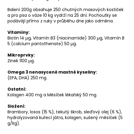
Balení 200g obsahuje 250 chutných masových kostiček
a pro psa o váze 10 kg vydrží na 25 dní. Pochoutky se
podávájí přímo z ruky v průběhu dne jako odměna.
Vitamíny:
Biotin 14 µg, Vitamín B3 (niacinamide) 300 µg, Vitamín B
5 (calcium pantothenate) 50 µg.
Mikroprvky:
Zinek 1100 µg.
Omega 3 nenasycené mastné kyseliny:
(EPA, DHA) 250 mg.
Ostatní:
Kolagen 400 mg a Měsíček lékařský 50 mg.
Složení:
Brambory, losos (15 %), tekutý škrob, sleďový olej (6 %),
hydrolyzovaná kuřecí játra, kolagen, sušený měsíček (5
g/kg).