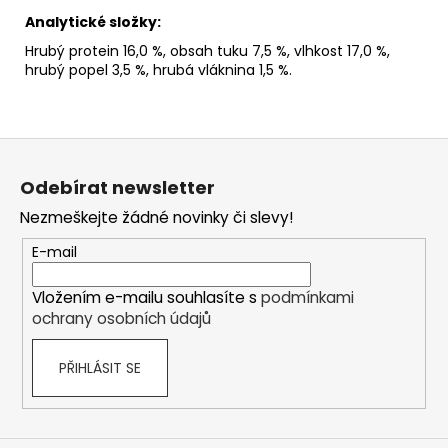
Analytické složky:
Hrubý protein 16,0 %, obsah tuku 7,5 %, vlhkost 17,0 %,
hrubý popel 3,5 %, hrubá vláknina 1,5 %.
Z
á
Odebírat newsletter
p
Nezmeškejte žádné novinky či slevy!
a
t
E-mail
í
Vložením e-mailu souhlasíte s
podmínkami
ochrany osobních údajů
PŘIHLÁSIT SE