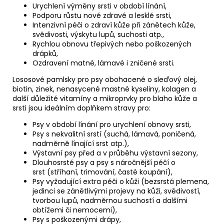
Urychlení výměny srsti v období línání,
Podporu růstu nové zdravé a lesklé srsti,
Intenzivní péči o zdraví kůže při zánětech kůže,
svědivosti, výskytu lupů, suchosti atp.,
Rychlou obnovu třepivých nebo poškozených
drápků,
Ozdravení matné, lámavé i zničené srsti.
Lososové pamlsky pro psy obohacené o sleďový olej,
biotin, zinek, nenasycené mastné kyseliny, kolagen a
další důležité vitamíny a mikroprvky pro blaho kůže a
srsti jsou
ideálním doplňkem stravy pro:
Psy
v období línání
pro urychlení obnovy srsti,
Psy s nekvalitní srstí
(suchá, lámavá, poničená,
nadměrně línající srst atp.),
Výstavní psy
před a v průběhu výstavní sezony,
Dlouhosrsté psy a psy s náročnější péčí o
srst
(stříhaní, trimování, časté koupání),
Psy vyžadující extra péči o kůži
(bezsrstá plemena,
jedinci se zánětlivými projevy na kůži, svědivostí,
tvorbou lupů, nadměrnou suchostí a dalšími
obtížemi či nemocemi),
Psy s poškozenými drápy
,