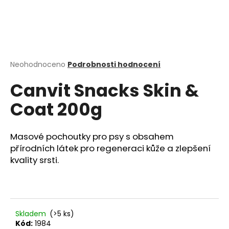
a
j
í
t
?
Průměrné
Neohodnoceno
Podrobnosti hodnocení
hodnocení
Canvit Snacks Skin &
produktu
je
Coat 200g
0,0
z
HLEDAT
5
hvězdiček.
Masové pochoutky pro psy s obsahem
přírodních látek pro regeneraci kůže a zlepšení
kvality srsti.
D
o
p
o
r
Skladem
(>5 ks)
u
Kód:
1984