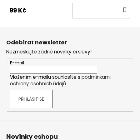
DO
99 Kč
KOŠ
Z
á
Odebírat newsletter
p
Nezmeškejte žádné novinky či slevy!
a
t
E-mail
í
Vložením e-mailu souhlasíte s
podmínkami
ochrany osobních údajů
PŘIHLÁSIT SE
Novinky eshopu