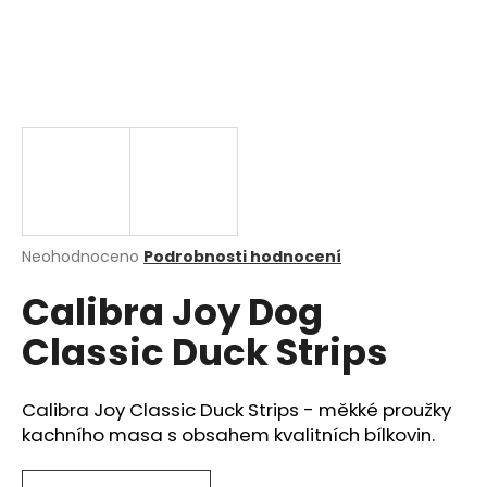
a
j
í
t
?
HLEDAT
Průměrné
Neohodnoceno
Podrobnosti hodnocení
hodnocení
Calibra Joy Dog
produktu
je
Classic Duck Strips
0,0
D
z
o
5
p
hvězdiček.
Calibra Joy Classic Duck Strips - měkké proužky
o
kachního masa s obsahem kvalitních bílkovin.
r
u