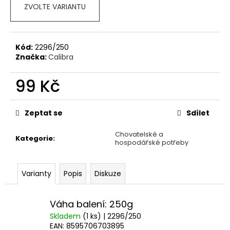
č
ZVOLTE VARIANTU
u
j
e
m
Kód:
2296/250
e
Značka:
Calibra
99 Kč
KONZERVA
ONTARIO
Měrná
ADULT
cena:
Zeptat se
Sdílet
KUŘECÍ
PATE
S
Chovatelské a
Kategorie
:
PŘÍCHUTÍ
hospodářské potřeby
BORŮVEK
800G
60
Varianty
Popis
Diskuze
Kč
Váha balení: 250g
Skladem
(1 ks)
| 2296/250
EAN:
8595706703895