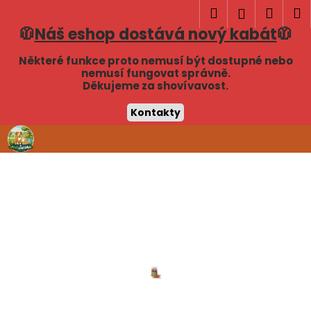
K
Hledat
Náku
M
Přihlášen
o
🧥
Náš eshop dostává nový kabát
🧥
Zpět
Zpět
košík
š
í
Některé funkce proto nemusí být dostupné nebo
C
nemusí fungovat správně.
k
Děkujeme za shovívavost.
o
p
Kontakty
o
Přejít
t
na
obsah
ř
e
b
u
j
e
t
e
n