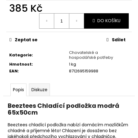
č
385 Kč
u
j
Měrná
e
DO KOŠÍKU
cena:
m
e
Zeptat se
Sdílet
ALAVIS
Chovatelské a
Kategorie
:
hospodářské potřeby
CELADRIN
500
Hmotnost
:
1 kg
MG
EAN
:
8712695159988
60TBL.
319
Kč
Popis
Diskuze
Beeztees Chladící podložka modrá
65x50cm
Beeztees chladící podložka nabízí domácím mazlíčkům
chladné a příjemné léto! Chlazení je dosaženo bez
jakéhokoli předchozího vychlazování v chladničce,