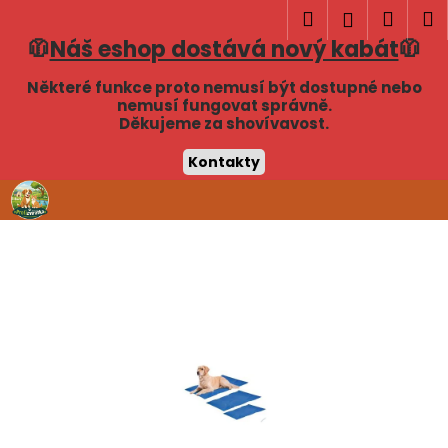
K
Hledat
Náku
M
Přihlášen
o
🧥
Náš eshop dostává nový kabát
🧥
Zpět
Zpět
košík
š
í
Některé funkce proto nemusí být dostupné nebo
C
nemusí fungovat správně.
k
Děkujeme za shovívavost.
o
p
Kontakty
o
Přejít
t
na
obsah
ř
e
b
u
j
e
t
e
n