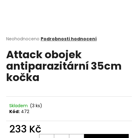
a
j
í
t
?
Průměrné
Neohodnoceno
Podrobnosti hodnocení
hodnocení
Attack obojek
produktu
je
antiparazitární 35cm
0,0
z
HLEDAT
kočka
5
hvězdiček.
D
o
Skladem
(3 ks)
p
Kód:
472
o
r
233 Kč
u
Měrná