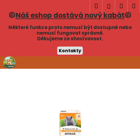
K
Hledat
Náku
M
Přihlášen
o
🧥
Náš eshop dostává nový kabát
🧥
Zpět
Zpět
košík
š
í
Některé funkce proto nemusí být dostupné nebo
C
nemusí fungovat správně.
k
Děkujeme za shovívavost.
o
p
Kontakty
o
Přejít
t
na
obsah
ř
e
b
u
j
e
t
e
n