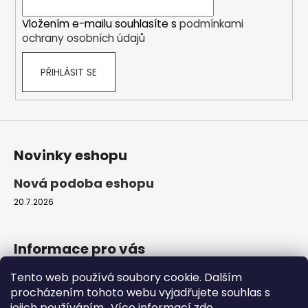
í
Vložením e-mailu souhlasíte s
podmínkami
ochrany osobních údajů
PŘIHLÁSIT SE
Novinky eshopu
Nová podoba eshopu
20.7.2026
Informace pro vás
Tento web používá soubory cookie. Dalším
Obchodní podmínky
procházením tohoto webu vyjadřujete souhlas s
Podmínky ochrany osobních údajů
jejich používáním.. Více informací
zde
.