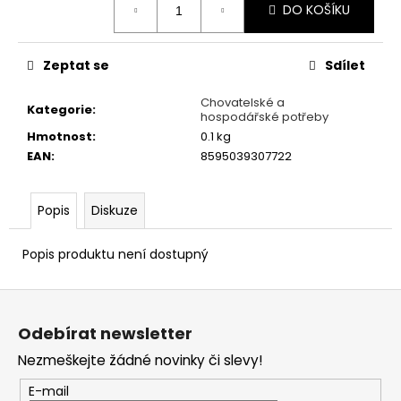
č
DO KOŠÍKU
cena:
u
j
e
Zeptat se
Sdílet
m
e
Chovatelské a
Kategorie
:
hospodářské potřeby
Hmotnost
:
0.1 kg
PURINA
EAN
:
8595039307722
PRO
PLAN
CANINE
Popis
Diskuze
FORTIFLORA
PLUS
30X
Popis produktu není dostupný
2
G
Z
682
Kč
á
Odebírat newsletter
p
Nezmeškejte žádné novinky či slevy!
a
t
E-mail