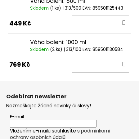
Váha balení: 500 ml
Skladem
(1 ks)
| 313/500
EAN:
8595011125443
DO
449 Kč
KOŠ
Váha balení: 1000 ml
Skladem
(2 ks)
| 313/100
EAN:
8595011130584
DO
769 Kč
KOŠ
Z
á
Odebírat newsletter
p
Nezmeškejte žádné novinky či slevy!
a
t
E-mail
í
Vložením e-mailu souhlasíte s
podmínkami
ochrany osobních údajů