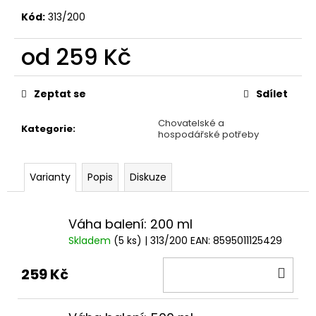
č
u
Kód:
313/200
j
e
od
259 Kč
m
Měrná
e
cena:
Zeptat se
Sdílet
FINE
Chovatelské a
Kategorie
:
CAT
hospodářské potřeby
EXCLUSIVE
PLNĚNÉ
POLŠTÁŘKY
Varianty
Popis
Diskuze
PRO
KOČKY
HOVĚZÍ
60G
Váha balení: 200 ml
22
Skladem
(5 ks)
| 313/200
EAN:
8595011125429
Kč
DO
259 Kč
KOŠ