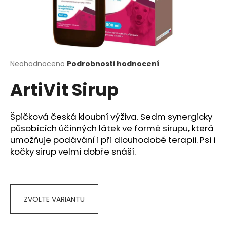
a
j
í
t
?
Průměrné
Neohodnoceno
Podrobnosti hodnocení
hodnocení
ArtiVit Sirup
produktu
je
0,0
z
Špičková česká kloubní výživa. Sedm synergicky
HLEDAT
5
působících účinných látek ve formě sirupu, která
hvězdiček.
umožňuje podávání i při dlouhodobé terapii. Psi i
kočky sirup velmi dobře snáší.
D
o
p
o
ZVOLTE VARIANTU
r
u