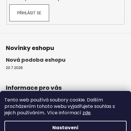
PŘIHLÁSIT SE
Novinky eshopu
Nová podoba eshopu
20.7.2026
Informace pro vás
Tento web používá soubory cookie. Dalším
Obchodní podmínky
procházením tohoto webu vyjadřujete souhlas s
Podmínky ochrany osobních údajů
jejich používáním.. Více informací
zde
.
Moje objednávka
Nastavení