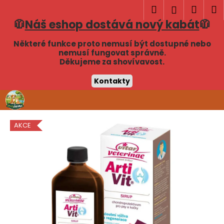
K
Hledat
Náku
M
Přihlášen
o
🧥
Náš eshop dostává nový kabát
🧥
Zpět
Zpět
košík
š
í
Některé funkce proto nemusí být dostupné nebo
C
nemusí fungovat správně.
k
Děkujeme za shovívavost.
o
p
Kontakty
o
Přejít
t
na
obsah
ř
AKCE
e
b
u
j
e
t
e
n