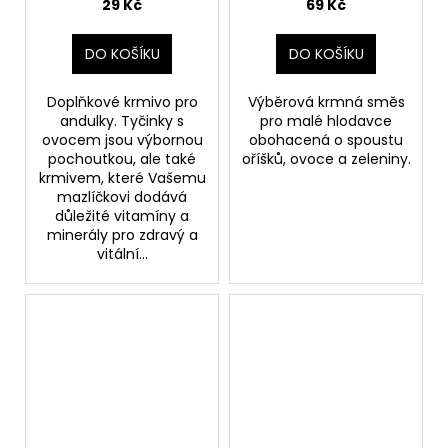
29 Kč
69 Kč
DO KOŠÍKU
DO KOŠÍKU
Doplňkové krmivo pro
Výběrová krmná směs
andulky. Tyčinky s
pro malé hlodavce
ovocem jsou výbornou
obohacená o spoustu
pochoutkou, ale také
oříšků, ovoce a zeleniny.
krmivem, které Vašemu
mazlíčkovi dodává
důležité vitamíny a
minerály pro zdravý a
vitální...