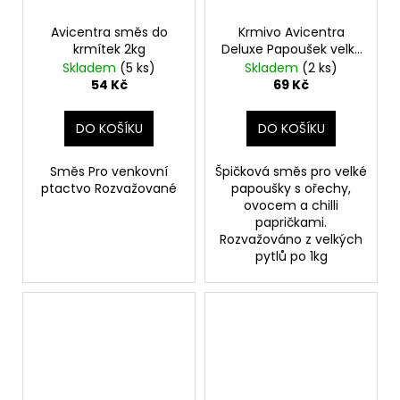
Avicentra směs do
Krmivo Avicentra
krmítek 2kg
Deluxe Papoušek velký
1kg - rozvažované
Skladem
(5 ks)
Skladem
(2 ks)
54 Kč
69 Kč
DO KOŠÍKU
DO KOŠÍKU
Směs Pro venkovní
Špičková směs pro velké
ptactvo Rozvažované
papoušky s ořechy,
ovocem a chilli
papričkami.
Rozvažováno z velkých
pytlů po 1kg