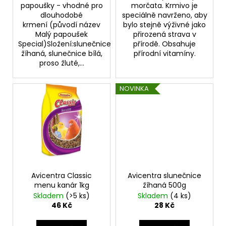
č
papoušky - vhodné pro
morčata. Krmivo je
u
dlouhodobé
speciálně navrženo, aby
j
krmení (původí název
bylo stejně výživné jako
e
Malý papoušek
přirozená strava v
Special)Složení:slunečnice
přírodě. Obsahuje
m
žíhaná, slunečnice bílá,
přírodní vitamíny.
e
proso žluté,...
ROYAL
NOVINKA
CANIN
CAT
MOTHER&BABYCAT
MOUSSE
KONZERVA
195
G
62
Kč
Avicentra Classic
Avicentra slunečnice
menu kanár 1kg
žíhaná 500g
Skladem
(>5 ks)
Skladem
(4 ks)
46 Kč
28 Kč