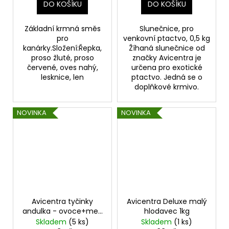
DO KOŠÍKU
DO KOŠÍKU
Základní krmná směs
Slunečnice, pro
pro
venkovní ptactvo, 0,5 kg
kanárky.Složení:Řepka,
Žíhaná slunečnice od
proso žluté, proso
značky Avicentra je
červené, oves nahý,
určena pro exotické
lesknice, len
ptactvo. Jedná se o
doplňkové krmivo.
NOVINKA
NOVINKA
Avicentra tyčinky
Avicentra Deluxe malý
andulka - ovoce+med
hlodavec 1kg
2ks
Skladem
(5 ks)
Skladem
(1 ks)