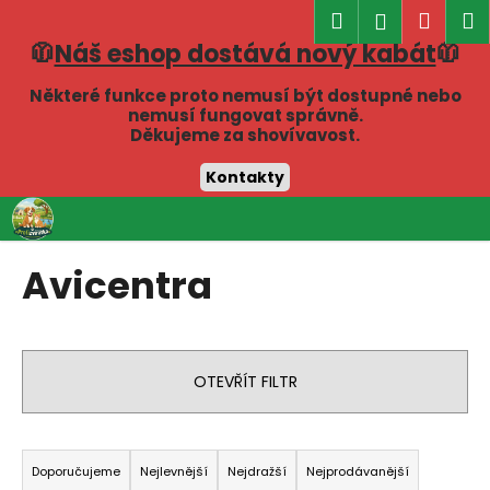
K
Hledat
Náku
M
Přihlášen
o
🧥
Náš eshop dostává nový kabát
🧥
Zpět
Zpět
košík
š
í
Některé funkce proto nemusí být dostupné nebo
C
nemusí fungovat správně.
k
Děkujeme za shovívavost.
o
p
Kontakty
o
Přejít
t
na
obsah
ř
Avicentra
e
b
u
j
OTEVŘÍT FILTR
e
t
Ř
e
a
Doporučujeme
Nejlevnější
Nejdražší
Nejprodávanější
n