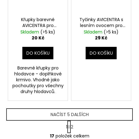
Křupky barevné
Tyčinky AVICENTRA s
AVICENTRA pro
lesním ovocem pro
hlodavce 200g
velké hlodavce 2ks
Skladem
(>5 ks)
Skladem
(>5 ks)
20 Kč
29 Kč
DO KOŠÍKU
DO KOŠÍKU
Barevné křupky pro
hlodavce - doplňkové
krmivo. Vhodné jako
pochoutky pro všechny
druhy hlodavců.
NAČÍST 5 DALŠÍCH
S
1
2
t
O
r
17
položek celkem