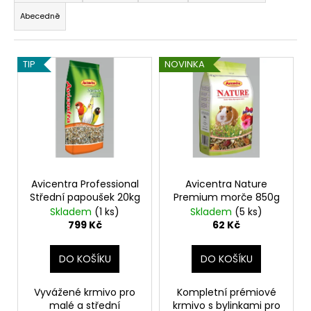
z
a
Abecedně
e
j
n
í
V
í
TIP
NOVINKA
t
ý
p
?
p
r
i
o
s
d
p
u
HLEDAT
r
k
o
Avicentra Professional
Avicentra Nature
t
Střední papoušek 20kg
Premium morče 850g
d
ů
Skladem
(1 ks)
Skladem
(5 ks)
D
u
799 Kč
62 Kč
o
k
p
t
DO KOŠÍKU
DO KOŠÍKU
o
ů
r
Vyvážené krmivo pro
Kompletní prémiové
u
malé a střední
krmivo s bylinkami pro