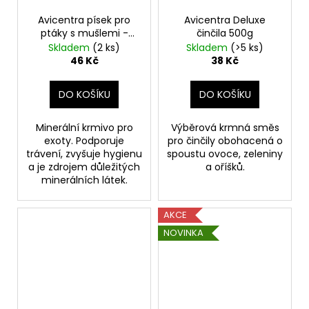
Avicentra písek pro
Avicentra Deluxe
ptáky s mušlemi -
činčila 500g
1,5kg kyblík
Skladem
(2 ks)
Skladem
(>5 ks)
46 Kč
38 Kč
DO KOŠÍKU
DO KOŠÍKU
Minerální krmivo pro
Výběrová krmná směs
exoty. Podporuje
pro činčily obohacená o
trávení, zvyšuje hygienu
spoustu ovoce, zeleniny
a je zdrojem důležitých
a oříšků.
minerálních látek.
AKCE
NOVINKA