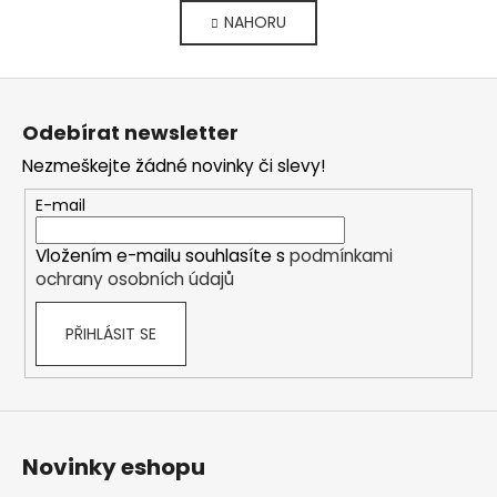
v
á
NAHORU
l
n
k
á
o
d
Z
v
a
á
á
c
Odebírat newsletter
n
p
í
í
Nezmeškejte žádné novinky či slevy!
p
a
r
t
E-mail
v
í
k
Vložením e-mailu souhlasíte s
podmínkami
y
ochrany osobních údajů
v
ý
PŘIHLÁSIT SE
p
i
s
u
Novinky eshopu