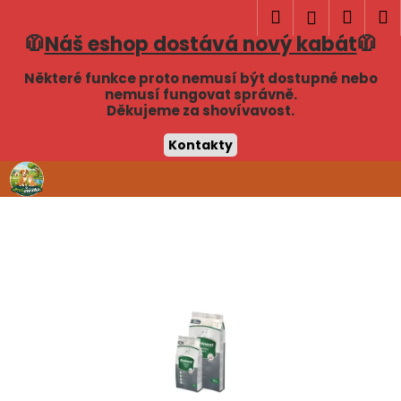
K
Hledat
Náku
M
Přihlášen
o
🧥
Náš eshop dostává nový kabát
🧥
Zpět
Zpět
košík
š
í
Některé funkce proto nemusí být dostupné nebo
C
nemusí fungovat správně.
k
Děkujeme za shovívavost.
o
p
Kontakty
o
Přejít
t
na
obsah
ř
e
b
u
j
e
t
e
n