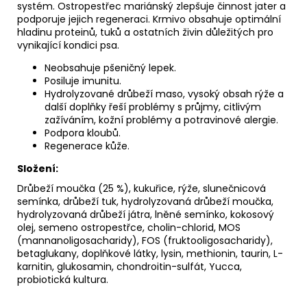
systém. Ostropestřec mariánský zlepšuje činnost jater a
podporuje jejich regeneraci. Krmivo obsahuje optimální
hladinu proteinů, tuků a ostatních živin důležitých pro
vynikající kondici psa.
Neobsahuje pšeničný lepek.
Posiluje imunitu.
Hydrolyzované drůbeží maso, vysoký obsah rýže a
další doplňky řeší problémy s průjmy, citlivým
zažíváním, kožní problémy a potravinové alergie.
Podpora kloubů.
Regenerace kůže.
Složení:
Drůbeží moučka (25 %), kukuřice, rýže, slunečnicová
semínka, drůbeží tuk, hydrolyzovaná drůbeží moučka,
hydrolyzovaná drůbeží játra, lněné semínko, kokosový
olej, semeno ostropestřce, cholin-chlorid, MOS
(mannanoligosacharidy), FOS (fruktooligosacharidy),
betaglukany, doplňkové látky, lysin, methionin, taurin, L-
karnitin, glukosamin, chondroitin-sulfát, Yucca,
probiotická kultura.