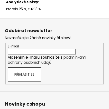
Analytické složky:
Protein 25 %, tuk 13 %.
Z
á
Odebírat newsletter
p
Nezmeškejte žádné novinky či slevy!
a
t
E-mail
í
Vložením e-mailu souhlasíte s
podmínkami
ochrany osobních údajů
PŘIHLÁSIT SE
Novinky eshopu