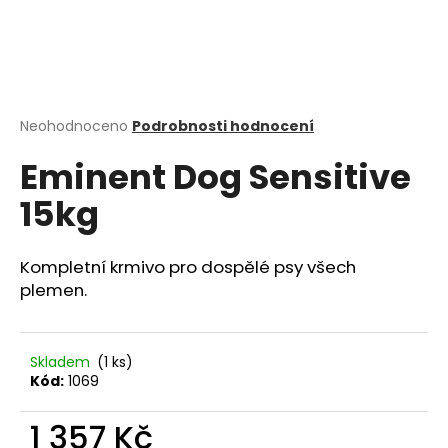
a
j
í
t
?
Průměrné
Neohodnoceno
Podrobnosti hodnocení
hodnocení
Eminent Dog Sensitive
produktu
je
15kg
0,0
z
HLEDAT
5
hvězdiček.
Kompletní krmivo pro dospělé psy všech
plemen.
D
o
p
Skladem
(1 ks)
Kód:
1069
o
r
1 357 Kč
u