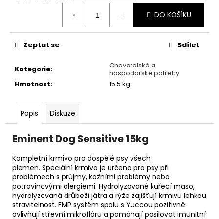
č
Měrná
u
DO KOŠÍKU
cena:
j
e
m
Zeptat se
Sdílet
e
Chovatelské a
Kategorie
:
hospodářské potřeby
ALAPTID
Hmotnost
:
15.5 kg
VETERINÁRNÍ
MAST
20G
Popis
Diskuze
249
Kč
Eminent Dog Sensitive 15kg
Kompletní krmivo pro dospělé psy všech
plemen.
Speciální krmivo je určeno pro psy při
problémech s průjmy, kožními problémy nebo
potravinovými alergiemi. Hydrolyzované kuřecí maso,
hydrolyzovaná drůbeží játra a rýže zajišťují krmivu lehkou
stravitelnost. FMP systém spolu s Yuccou pozitivně
ovlivňují střevní mikroflóru a pomáhají posilovat imunitní