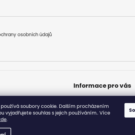
chrany osobních údajů
Informace pro vás
Obchodní podmínky
Podmínky ochrany osobníc
používá soubory cookie. Dalším procházením
S
Moje objednávka
 vyjadřujete souhlas s jejich používáním.. Více
zde
.
a vyhrazena.
ní