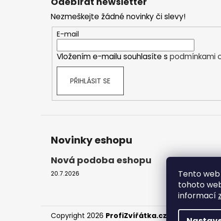
Odebírat newsletter
p
Nezmeškejte žádné novinky či slevy!
a
t
E-mail
í
Vložením e-mailu souhlasíte s
podmínkami o
PŘIHLÁSIT SE
Novinky eshopu
Nová podoba eshopu
Tento web 
20.7.2026
tohoto webu
informací
Copyright 2026
ProfiZvířátka.cz
. Všechna práv
Nastave