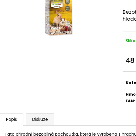
ŽVÝKACÍ BÍLÉ BUVOLÍ TYČINKY
KONZERVA ONTAR
KREVETAMI, PAT
3 Kč
Bezob
38 Kč
hlod
Skl
48
Měr
cena
Kate
Hmo
EAN
:
Popis
Diskuze
Tato přírodní bezobilná pochoutka, která je vyrobena z hrac