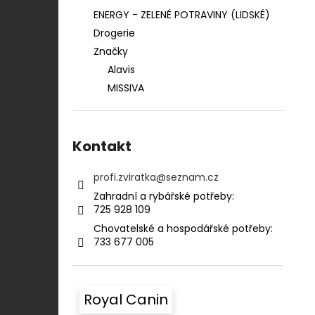
ENERGY - ZELENÉ POTRAVINY (LIDSKÉ)
Drogerie
Značky
Alavis
MISSIVA
Kontakt
profi.zviratka
@
seznam.cz
Zahradní a rybářské potřeby:⠀⠀⠀⠀⠀⠀⠀
725 928 109​​
Chovatelské a hospodářské potřeby:​​⠀
733 677 005
Royal Canin