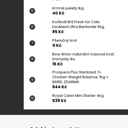
Krmné pelety 1kg
40 Kč
Kočkolit Brit Fresh for Cats
Excellent Ultra Bentonite 5kg
85 Kč
Pšeničný šrot
11 Kč
Bow Wow-naturální masová kost
Immunity 1ks
15 Kč
Prospera Plus Sterilized 7+
Chicken Weight Balance 7kg +
BAREL ZDARMA
644 Kč
Royal Canin Mini Starter 4kg
539 Kč
Z
á