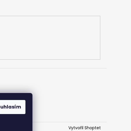
h údajů
ouhlasím
Vytvořil Shoptet