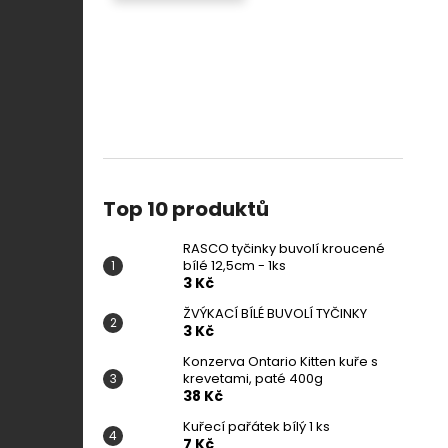
Top 10 produktů
RASCO tyčinky buvolí kroucené
bílé 12,5cm - 1ks
3 Kč
ŽVÝKACÍ BÍLÉ BUVOLÍ TYČINKY
3 Kč
Konzerva Ontario Kitten kuře s
krevetami, paté 400g
38 Kč
Kuřecí pařátek bílý 1 ks
7 Kč