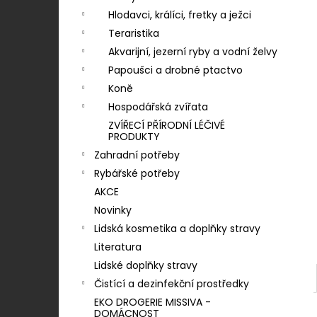
RASCO TYČINKY BUVOLÍ KROUCENÉ BÍLÉ
n
12,5CM - 1KS
Hlodavci, králíci, fretky a ježci
í
Teraristika
3 Kč
p
Akvarijní, jezerní ryby a vodní želvy
a
Papoušci a drobné ptactvo
n
Koně
e
Hospodářská zvířata
l
ZVÍŘECÍ PŘÍRODNÍ LÉČIVÉ
PRODUKTY
Zahradní potřeby
Rybářské potřeby
AKCE
Novinky
Lidská kosmetika a doplňky stravy
Literatura
Lidské doplňky stravy
Čistící a dezinfekční prostředky
EKO DROGERIE MISSIVA -
DOMÁCNOST