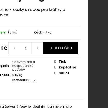
IO KITTEN KUŘE S
É 400G
ilné kroužky s řepou pro králíky a
avce.
adem
(3 ks)
Kód:
4776
 Kč
DO KOŠÍKU
ná
:
Tisk
Chovatelské a
gorie
:
hospodářské
Zeptat se
potřeby
Sdílet
tnost
:
0.15 kg
8595681806819
hu a červené řepy je ideálním pamlskem pro