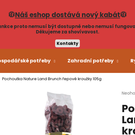
🧥
Náš eshop dostává nový kabát
🧥
unkce proto nemusí být dostupné nebo nemusí fungova
Co potřebujete najít?
Děkujeme za shovívavost.
Kontakty
HLEDAT
ospodářské potřeby
Zahradní potřeby
R
Pochoutka Nature Land Brunch řepové kroužky 105g
Doporučujeme
Průmě
Neoh
hodno
Po
produ
je
La
0,0
z
kr
5
hvězdi