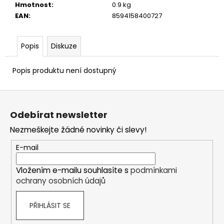
Hmotnost
:
0.9 kg
EAN
:
8594158400727
Popis
Diskuze
Popis produktu není dostupný
Z
á
Odebírat newsletter
p
Nezmeškejte žádné novinky či slevy!
a
t
E-mail
í
Vložením e-mailu souhlasíte s
podmínkami
ochrany osobních údajů
PŘIHLÁSIT SE