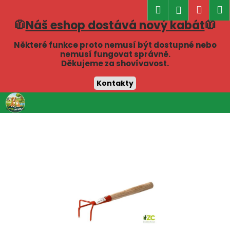
K
Hledat
Náku
M
Přihlášen
o
🧥
Náš eshop dostává nový kabát
🧥
Zpět
Zpět
košík
š
í
Některé funkce proto nemusí být dostupné nebo
C
nemusí fungovat správně.
k
Děkujeme za shovívavost.
o
p
Kontakty
o
Přejít
t
na
obsah
ř
e
b
u
j
e
t
e
n