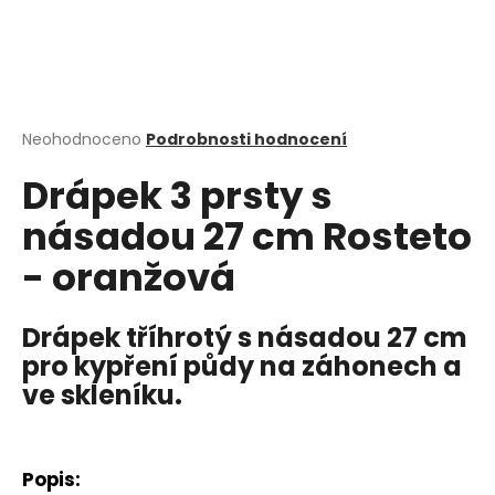
a
j
í
t
?
Průměrné
Neohodnoceno
Podrobnosti hodnocení
hodnocení
Drápek 3 prsty s
produktu
je
násadou 27 cm Rosteto
0,0
z
HLEDAT
- oranžová
5
hvězdiček.
Drápek tříhrotý s násadou 27 cm
D
pro kypření půdy na záhonech a
o
ve skleníku.
p
o
r
u
Popis: