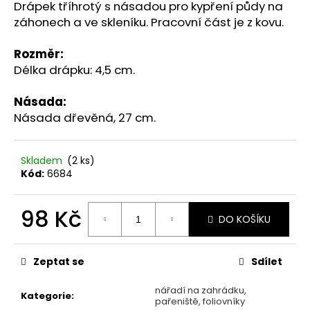
č
Drápek tříhrotý s násadou pro kypření půdy na
u
záhonech a ve skleníku. Pracovní část je z kovu.
j
e
Rozměr:
m
Délka drápku: 4,5 cm.
e
Násada:
Násada dřevěná, 27 cm.
PŠENICE
22
Kč
Skladem
(2 ks)
Kód:
6684
98 Kč
DO KOŠÍKU
Měrná
cena:
Zeptat se
Sdílet
nářadí na zahrádku,
Kategorie
:
pařeniště, foliovníky