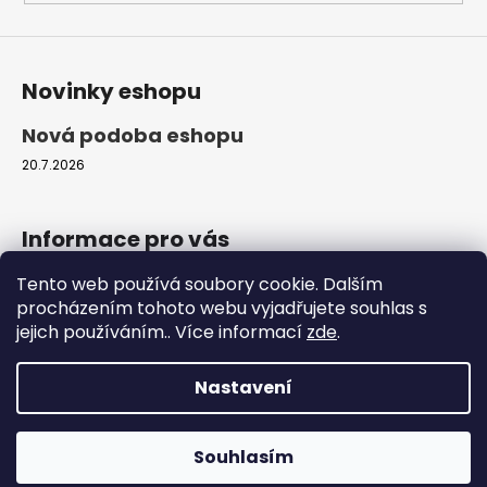
Novinky eshopu
Nová podoba eshopu
20.7.2026
Informace pro vás
Tento web používá soubory cookie. Dalším
Obchodní podmínky
procházením tohoto webu vyjadřujete souhlas s
Podmínky ochrany osobních údajů
jejich používáním.. Více informací
zde
.
Moje objednávka
Nastavení
Vytvořil Shoptet
Copyright 2026
ProfiZvířátka.cz
. Všechna práva
Souhlasím
vyhrazena.